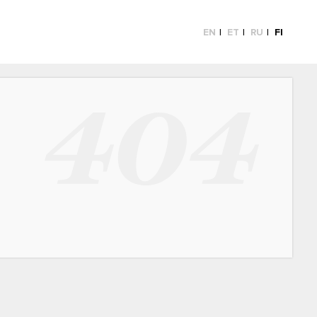
EN
ET
RU
FI