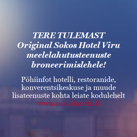
TERE TULEMAST
Original Sokos
Hotel Viru
meelelahutusteenuste
broneerimislehele!
Põhiinfot hotelli, restoranide,
konverentsikeskuse ja muude
lisateenuste kohta leiate kodulehelt
www.sokoshotels.fi